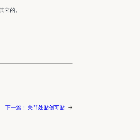
其它的。
下一篇：
关节处贴创可贴
→