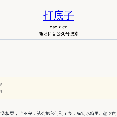
打底子
dadizi.cn
随记
抖音
公众号
搜索
6
9
大袋板栗，吃不完，就会把它们剥了壳，冻到冰箱里。想吃的