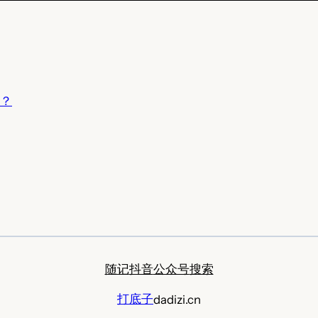
？
随记
抖音
公众号
搜索
打底子
dadizi.cn