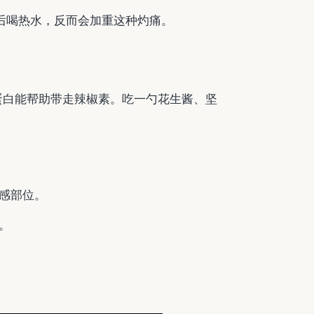
辣后喝热水，反而会加重这种灼痛。
蛋白能帮助带走辣椒素。吃一勺花生酱、坚
感部位。
。