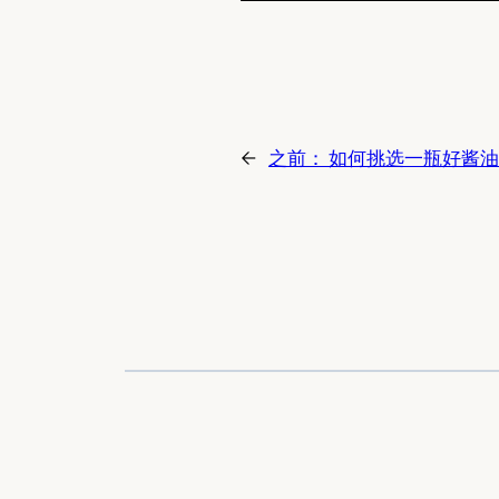
←
之前：
如何挑选一瓶好酱油