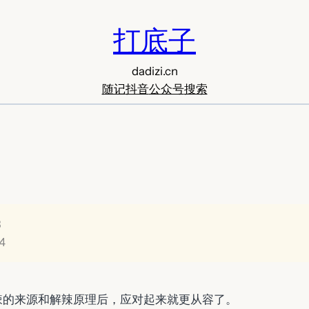
打底子
dadizi.cn
随记
抖音
公众号
搜索
3
4
辣的来源和解辣原理后，应对起来就更从容了。