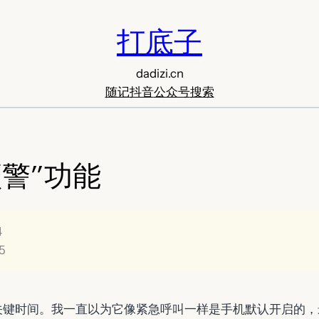
打底子
dadizi.cn
随记
抖音
公众号
搜索
警”功能
4
5
关键时间。我一直以为它像紧急呼叫一样是手机默认开启的，