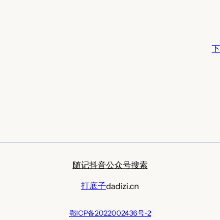
下
随记
抖音
公众号
搜索
打底子
dadizi.cn
鄂ICP备2022002436号-2