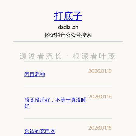
打底子
dadizi.cn
随记
抖音
公众号
搜索
源浚者流长 · 根深者叶茂
2026.01.19
闭目养神
2026.01.19
感觉没睡好，不等于真没睡
好
2026.01.18
合适的充电器