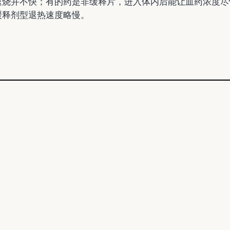
退烧并不快；有的药是非缓释片，进入体内后能让血药浓度尽
缓释剂型退热速度略慢。