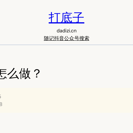
打底子
dadizi.cn
随记
抖音
公众号
搜索
怎么做？
5
8