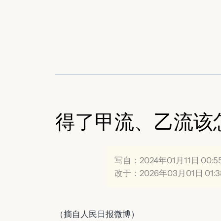
跳
至
内
容
得了甲流、乙流该
写自：2024年01月11日 00:5
改于：2026年03月01日 01:3
（摘自人民日报微博）