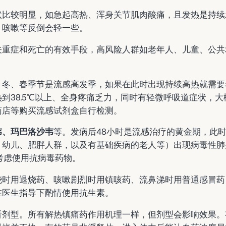
状比较明显，如急起高热、浑身关节肌肉酸痛，且发热是持续
、咳嗽等反倒会轻一些。
重症和死亡的有效手段，高风险人群如老年人、儿童、公共
。冬、春季节是流感高发季，如果在此时出现持续高热就需要
到38.5℃以上、全身疼痛乏力，同时有轻微呼吸道症状，
药店等购买流感试剂盒自行检测。
韦、玛巴洛沙韦
等。发病后48小时是流感治疗的黄金期，此
、幼儿、肥胖人群，以及有基础疾病的老人等）出现病毒性肺
考虑使用抗病毒药物。
烧时用退烧药、咳嗽剧烈时用镇咳药、流鼻涕时用普通感冒药
在医生指导下酌情使用抗生素。
剂型。所有解热镇痛药作用机理一样，但剂型会影响效果。有